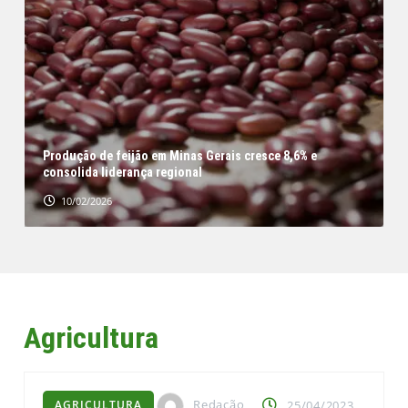
e
Produção de feijão em Minas Gerais cresce 8,6% e
consolida liderança regional
10/02/2026
Agricultura
Redação
AGRICULTURA
25/04/2023