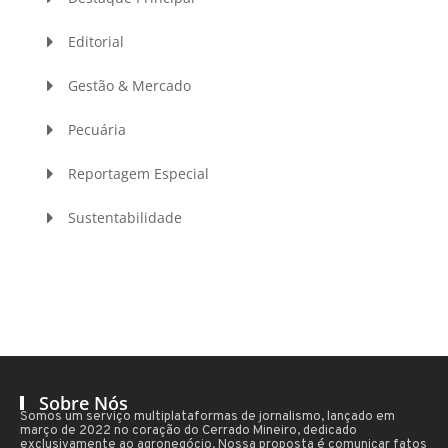
Editorial
Gestão & Mercado
Pecuária
Reportagem Especial
Sustentabilidade
Sobre Nós
Somos um serviço multiplataformas de jornalismo, lançado em
março de 2022 no coração do Cerrado Mineiro, dedicado
exclusivamente ao agronegócio. Nossa proposta é comunicar fatos