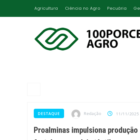
Agricultura
Ciência no Agro
Pecuária
Ge
Redação
DESTAQUE
11/11/2025
Proalminas impulsiona produção 