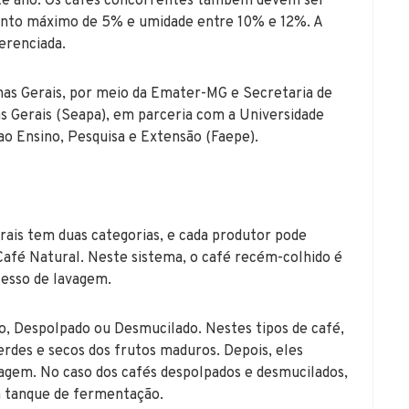
ste ano. Os cafés concorrentes também devem ser
ento máximo de 5% e umidade entre 10% e 12%. A
erenciada.
as Gerais, por meio da Emater-MG e Secretaria de
s Gerais (Seapa), em parceria com a Universidade
 ao Ensino, Pesquisa e Extensão (Faepe).
rais tem duas categorias, e cada produtor pode
 Café Natural. Neste sistema, o café recém-colhido é
cesso de lavagem.
do, Despolpado ou Desmucilado. Nestes tipos de café,
rdes e secos dos frutos maduros. Depois, eles
gem. No caso dos cafés despolpados e desmucilados,
m tanque de fermentação.