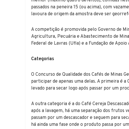
melhor (máximo quatro defeitos), colhidas ne
passados na peneira 15 (ou acima), com vazam
lavoura de origem da amostra deve ser georref
A competição é promovida pelo Governo de Min
Agricultura, Pecuária e Abastecimento de Mina
Federal de Lavras (Ufla) e a Fundação de Apoio
Categorias
O Concurso de Qualidade dos Cafés de Minas Ge
participar de apenas uma delas. A primeira é a
levado para secar logo após passar por um pro
A outra categoria é a do Café Cereja Descasca
após a lavagem, há uma separação dos frutos ve
passam por um descascador e seguem para seca
há ainda uma fase onde o produto passa por u