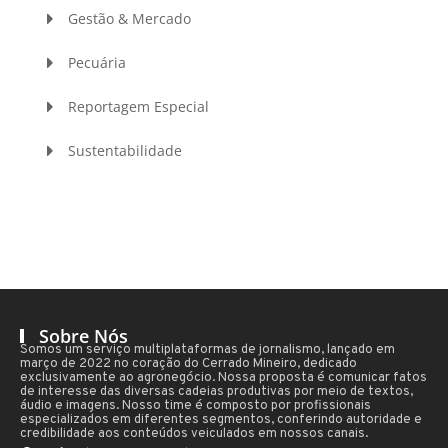
Gestão & Mercado
Pecuária
Reportagem Especial
Sustentabilidade
Sobre Nós
Somos um serviço multiplataformas de jornalismo, lançado em
março de 2022 no coração do Cerrado Mineiro, dedicado
exclusivamente ao agronegócio. Nossa proposta é comunicar fatos
de interesse das diversas cadeias produtivas por meio de textos,
áudio e imagens. Nosso time é composto por profissionais
especializados em diferentes segmentos, conferindo autoridade e
credibilidade aos conteúdos veiculados em nossos canais.