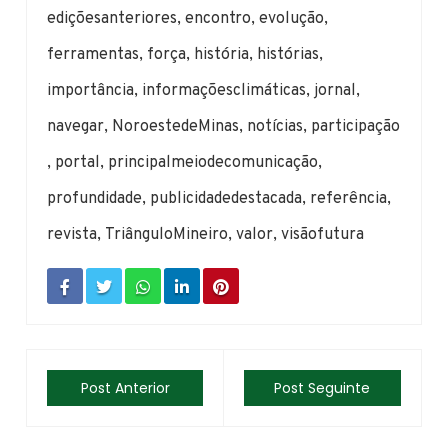
ediçõesanteriores
,
encontro
,
evolução
,
ferramentas
,
força
,
história
,
histórias
,
importância
,
informaçõesclimáticas
,
jornal
,
navegar
,
NoroestedeMinas
,
notícias
,
participação
,
portal
,
principalmeiodecomunicação
,
profundidade
,
publicidadedestacada
,
referência
,
revista
,
TriânguloMineiro
,
valor
,
visãofutura
Post Anterior
Post Seguinte