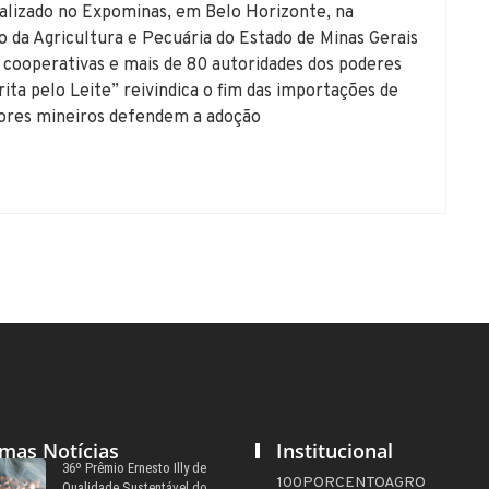
lizado no Expominas, em Belo Horizonte, na
o da Agricultura e Pecuária do Estado de Minas Gerais
, cooperativas e mais de 80 autoridades dos poderes
ita pelo Leite” reivindica o fim das importações de
tores mineiros defendem a adoção
imas Notícias
Institucional
36º Prêmio Ernesto Illy de
100PORCENTOAGRO
Qualidade Sustentável do