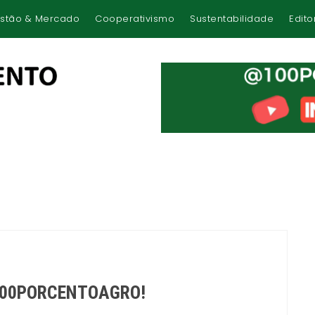
stão & Mercado
Cooperativismo
Sustentabilidade
Edito
o 100PORCENTOAGRO!