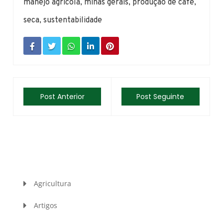
manejo agrícola
,
minas gerais
,
produção de café
,
seca
,
sustentabilidade
Post Anterior
Post Seguinte
Agricultura
Artigos