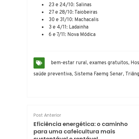
23 e 24/10: Salinas
27 e 28/10: Taiobeiras
30 e 31/10: Machacalis
3 e 4/11: Ladainha
6 e 7/11: Nova Módica
bem-estar rural
,
exames gratuitos
,
Hos
saúde preventiva
,
Sistema Faemg Senar
,
Triân
Post Anterior
Eficiência energética: o caminho
para uma cafeicultura mais
sustentável e rentável