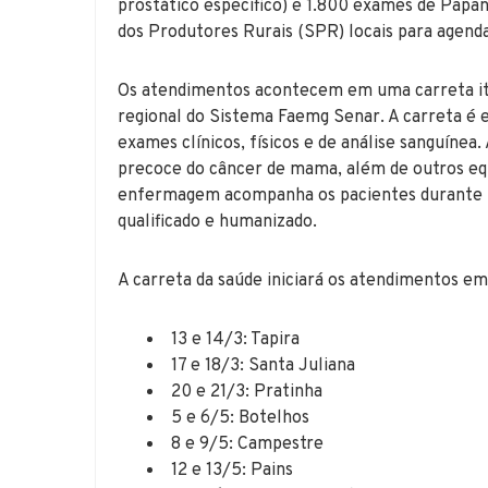
prostático específico) e 1.800 exames de Papan
dos Produtores Rurais (SPR) locais para agend
Os atendimentos acontecem em uma carreta iti
regional do Sistema Faemg Senar. A carreta é 
exames clínicos, físicos e de análise sanguín
precoce do câncer de mama, além de outros eq
enfermagem acompanha os pacientes durante t
qualificado e humanizado.
A carreta da saúde iniciará os atendimentos e
13 e 14/3: Tapira
17 e 18/3: Santa Juliana
20 e 21/3: Pratinha
5 e 6/5: Botelhos
8 e 9/5: Campestre
12 e 13/5: Pains