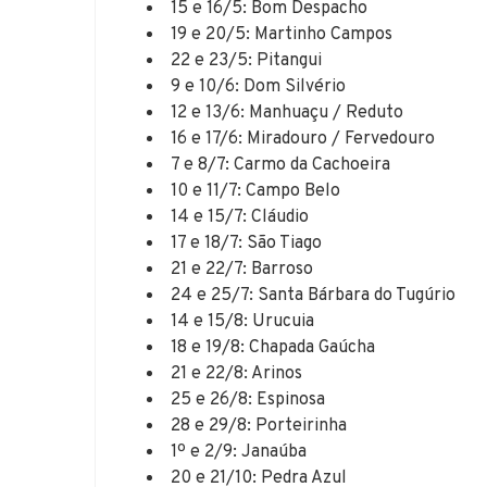
15 e 16/5: Bom Despacho
19 e 20/5: Martinho Campos
22 e 23/5: Pitangui
9 e 10/6: Dom Silvério
12 e 13/6: Manhuaçu / Reduto
16 e 17/6: Miradouro / Fervedouro
7 e 8/7: Carmo da Cachoeira
10 e 11/7: Campo Belo
14 e 15/7: Cláudio
17 e 18/7: São Tiago
21 e 22/7: Barroso
24 e 25/7: Santa Bárbara do Tugúrio
14 e 15/8: Urucuia
18 e 19/8: Chapada Gaúcha
21 e 22/8: Arinos
25 e 26/8: Espinosa
28 e 29/8: Porteirinha
1º e 2/9: Janaúba
20 e 21/10: Pedra Azul