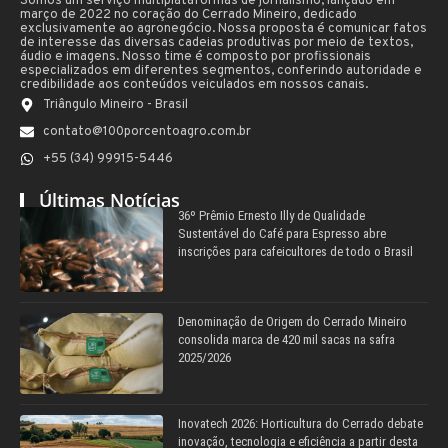
Somos um serviço multiplataformas de jornalismo, lançado em
março de 2022 no coração do Cerrado Mineiro, dedicado
exclusivamente ao agronegócio. Nossa proposta é comunicar fatos
de interesse das diversas cadeias produtivas por meio de textos,
áudio e imagens. Nosso time é composto por profissionais
especializados em diferentes segmentos, conferindo autoridade e
credibilidade aos conteúdos veiculados em nossos canais.
Triângulo Mineiro - Brasil
contato@100porcentoagro.com.br
+55 (34) 99915-5446
Últimas Notícias
36º Prêmio Ernesto Illy de Qualidade
Sustentável do Café para Espresso abre
inscrições para cafeicultores de todo o Brasil
Denominação de Origem do Cerrado Mineiro
consolida marca de 420 mil sacas na safra
2025/2026
Inovatech 2026: Horticultura do Cerrado debate
inovação, tecnologia e eficiência a partir desta