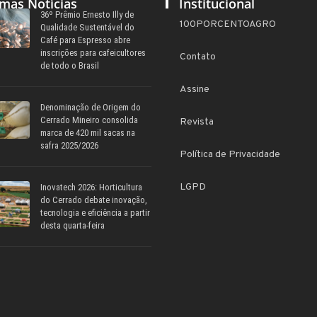
imas Notícias
Institucional
36º Prêmio Ernesto Illy de
100PORCENTOAGRO
Qualidade Sustentável do
Café para Espresso abre
inscrições para cafeicultores
Contato
de todo o Brasil
Assine
Denominação de Origem do
Cerrado Mineiro consolida
Revista
marca de 420 mil sacas na
safra 2025/2026
Política de Privacidade
LGPD
Inovatech 2026: Horticultura
do Cerrado debate inovação,
tecnologia e eficiência a partir
desta quarta-feira