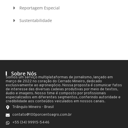
Reportagem Especial
Sustentabilidade
Sobre Nós
Somos um serviço multiplataformas de jornalismo, lançado em
março de 2022 no coração do Cerrado Mineiro, dedicado
exclusivamente ao agronegócio. Nossa proposta é comunicar fatos
de interesse das diversas cadeias produtivas por meio de textos,
áudio e imagens. Nosso time é composto por profissionais
especializados em diferentes segmentos, conferindo autoridade e
credibilidade aos conteúdos veiculados em nossos canais.
Triângulo Mineiro - Brasil
contato@100porcentoagro.com.br
+55 (34) 99915-5446