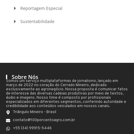
Reportagem Especial
Sustentabilidade
Sobre Nós
Somos um serviço multiplataformas de jornalismo, lançado em
março de 2022 no coração do Cerrado Mineiro, dedicado
exclusivamente ao agronegócio. Nossa proposta é comunicar fatos
de interesse das diversas cadeias produtivas por meio de textos,
áudio e imagens. Nosso time é composto por profissionais
especializados em diferentes segmentos, conferindo autoridade e
credibilidade aos conteúdos veiculados em nossos canais.
Triângulo Mineiro - Brasil
contato@100porcentoagro.com.br
+55 (34) 99915-5446