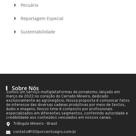
Pecuária
Reportagem Especial
Sustentabilidade
Sobre Nós
Somos um serviço multiplataformas de jornalismo, lançado em
março de 2022 no coração do Cerrado Mineiro, dedicado
exclusivamente ao agronegócio. Nossa proposta é comunicar fatos
de interesse das diversas cadeias produtivas por meio de textos,
áudio e imagens. Nosso time é composto por profissionais
especializados em diferentes segmentos, conferindo autoridade e
credibilidade aos conteúdos veiculados em nossos canais.
Triângulo Mineiro - Brasil
contato@100porcentoagro.com.br