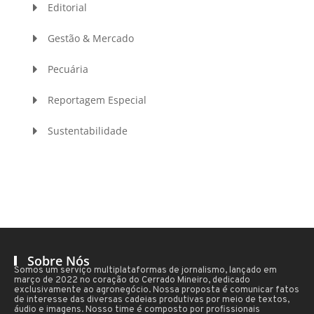
Editorial
Gestão & Mercado
Pecuária
Reportagem Especial
Sustentabilidade
Sobre Nós
Somos um serviço multiplataformas de jornalismo, lançado em
março de 2022 no coração do Cerrado Mineiro, dedicado
exclusivamente ao agronegócio. Nossa proposta é comunicar fatos
de interesse das diversas cadeias produtivas por meio de textos,
áudio e imagens. Nosso time é composto por profissionais