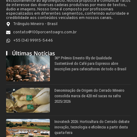
exclusivamente ao agronegócio. Nossa proposta é comunicar fatos
de interesse das diversas cadeias produtivas por meio de textos,
áudio e imagens. Nosso time é composto por profissionais
especializados em diferentes segmentos, conferindo autoridade e
credibilidade aos conteúdos veiculados em nossos canais.
Triângulo Mineiro - Brasil
contato@100porcentoagro.com.br
+55 (34) 99915-5446
Últimas Notícias
36º Prêmio Ernesto Illy de Qualidade
Sustentável do Café para Espresso abre
inscrições para cafeicultores de todo o Brasil
Denominação de Origem do Cerrado Mineiro
consolida marca de 420 mil sacas na safra
2025/2026
Inovatech 2026: Horticultura do Cerrado debate
inovação, tecnologia e eficiência a partir desta
quarta-feira