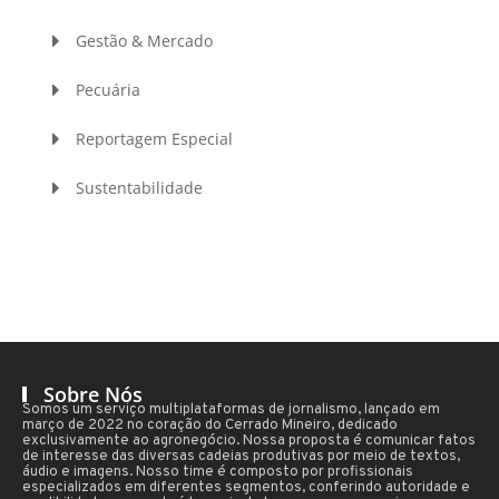
Gestão & Mercado
Pecuária
Reportagem Especial
Sustentabilidade
Sobre Nós
Somos um serviço multiplataformas de jornalismo, lançado em
março de 2022 no coração do Cerrado Mineiro, dedicado
exclusivamente ao agronegócio. Nossa proposta é comunicar fatos
de interesse das diversas cadeias produtivas por meio de textos,
áudio e imagens. Nosso time é composto por profissionais
especializados em diferentes segmentos, conferindo autoridade e