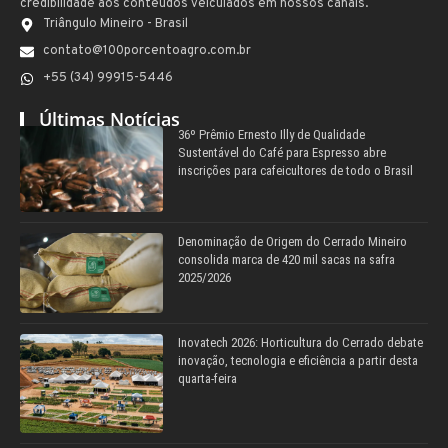
credibilidade aos conteúdos veiculados em nossos canais.
Triângulo Mineiro - Brasil
contato@100porcentoagro.com.br
+55 (34) 99915-5446
Últimas Notícias
36º Prêmio Ernesto Illy de Qualidade
Sustentável do Café para Espresso abre
inscrições para cafeicultores de todo o Brasil
Denominação de Origem do Cerrado Mineiro
consolida marca de 420 mil sacas na safra
2025/2026
Inovatech 2026: Horticultura do Cerrado debate
inovação, tecnologia e eficiência a partir desta
quarta-feira