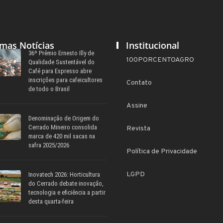
imas Notícias
Institucional
36º Prêmio Ernesto Illy de
100PORCENTOAGRO
Qualidade Sustentável do
Café para Espresso abre
inscrições para cafeicultores
Contato
de todo o Brasil
Assine
Denominação de Origem do
Cerrado Mineiro consolida
Revista
marca de 420 mil sacas na
safra 2025/2026
Política de Privacidade
LGPD
Inovatech 2026: Horticultura
do Cerrado debate inovação,
tecnologia e eficiência a partir
desta quarta-feira