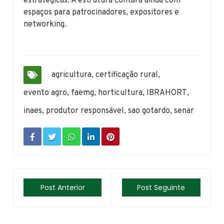
estratégicas. A estrutura contará ainda com
espaços para patrocinadores, expositores e
networking.
agricultura
,
certificação rural
,
evento agro
,
faemg
,
horticultura
,
IBRAHORT
,
inaes
,
produtor responsável
,
sao gotardo
,
senar
Post Anterior
Post Seguinte