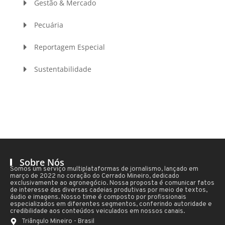
Gestão & Mercado
Pecuária
Reportagem Especial
Sustentabilidade
Sobre Nós
Somos um serviço multiplataformas de jornalismo, lançado em
março de 2022 no coração do Cerrado Mineiro, dedicado
exclusivamente ao agronegócio. Nossa proposta é comunicar fatos
de interesse das diversas cadeias produtivas por meio de textos,
áudio e imagens. Nosso time é composto por profissionais
especializados em diferentes segmentos, conferindo autoridade e
credibilidade aos conteúdos veiculados em nossos canais.
Triângulo Mineiro - Brasil