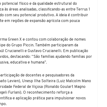
potencial físico e da qualidade estrutural do
 às áreas analisadas, classificando-as entre Terrus 1
rdo com seu potencial produtivo. A ideia é contribuir
nte em regiões de expansão agrícola com pouca
forma Green X e contou com colaboração de nomes
uipe do Grupo Piccin. Também participaram da
Raúl Crucianelli e Gustavo Crucianelli. Em publicação
vidos, destacando: “São famílias ajudando famílias por
lusiva, educativa e humana”.
participação de docentes e pesquisadores da
nato Levien), Unesp Ilha Solteira (Luiz Malcolm Mano
ersidade Federal de Viçosa (Ronaldo Goulart Magno
geli Furlani). O reconhecimento reforça a
entífica e aplicação prática para impulsionar novos
mpo.