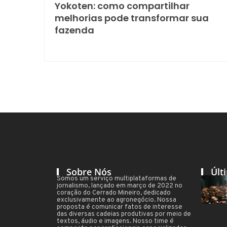
Yokoten: como compartilhar
melhorias pode transformar sua
fazenda
Sobre Nós
Últ
Somos um serviço multiplataformas de
jornalismo, lançado em março de 2022 no
coração do Cerrado Mineiro, dedicado
exclusivamente ao agronegócio. Nossa
proposta é comunicar fatos de interesse
das diversas cadeias produtivas por meio de
textos, áudio e imagens. Nosso time é