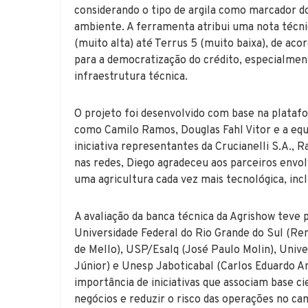
considerando o tipo de argila como marcador do 
ambiente. A ferramenta atribui uma nota técnica
(muito alta) até Terrus 5 (muito baixa), de aco
para a democratização do crédito, especialme
infraestrutura técnica.
O projeto foi desenvolvido com base na plata
como Camilo Ramos, Douglas Fahl Vitor e a eq
iniciativa representantes da Crucianelli S.A., 
nas redes, Diego agradeceu aos parceiros envol
uma agricultura cada vez mais tecnológica, inc
A avaliação da banca técnica da Agrishow teve 
Universidade Federal do Rio Grande do Sul (Re
de Mello), USP/Esalq (José Paulo Molin), Univ
Júnior) e Unesp Jaboticabal (Carlos Eduardo An
importância de iniciativas que associam base ci
negócios e reduzir o risco das operações no ca