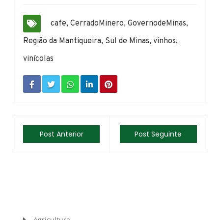
cafe
,
CerradoMinero
,
GovernodeMinas
,
Região da Mantiqueira
,
Sul de Minas
,
vinhos
,
vinícolas
Post Anterior
Post Seguinte
Agricultura