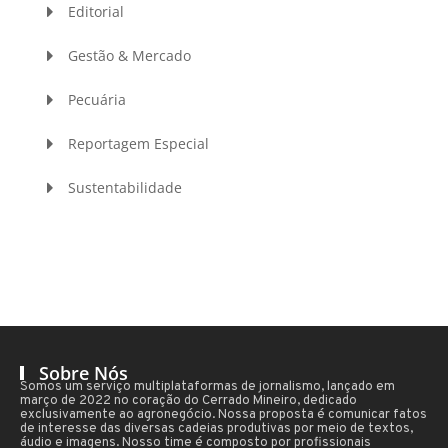
Editorial
Gestão & Mercado
Pecuária
Reportagem Especial
Sustentabilidade
Sobre Nós
Somos um serviço multiplataformas de jornalismo, lançado em
março de 2022 no coração do Cerrado Mineiro, dedicado
exclusivamente ao agronegócio. Nossa proposta é comunicar fatos
de interesse das diversas cadeias produtivas por meio de textos,
áudio e imagens. Nosso time é composto por profissionais