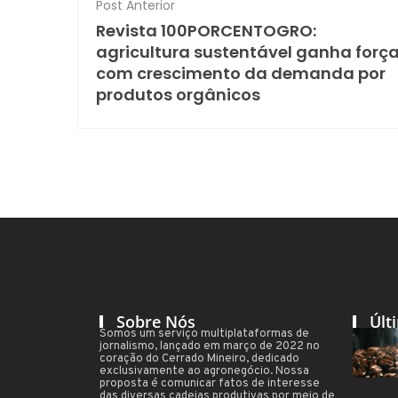
Post Anterior
Revista 100PORCENTOGRO:
agricultura sustentável ganha forç
com crescimento da demanda por
produtos orgânicos
Sobre Nós
Últ
Somos um serviço multiplataformas de
jornalismo, lançado em março de 2022 no
coração do Cerrado Mineiro, dedicado
exclusivamente ao agronegócio. Nossa
proposta é comunicar fatos de interesse
das diversas cadeias produtivas por meio de