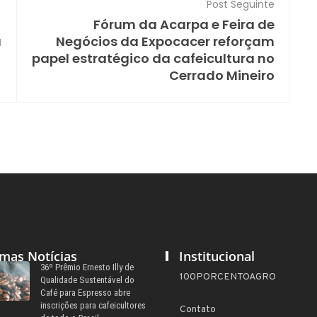
Post Seguinte
Fórum da Acarpa e Feira de
a
Negócios da Expocacer reforçam
papel estratégico da cafeicultura no
Cerrado Mineiro
imas Notícias
Institucional
36º Prêmio Ernesto Illy de
100PORCENTOAGRO
Qualidade Sustentável do
Café para Espresso abre
inscrições para cafeicultores
Contato