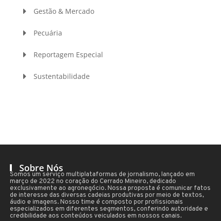
Gestão & Mercado
Pecuária
Reportagem Especial
Sustentabilidade
Sobre Nós
Somos um serviço multiplataformas de jornalismo, lançado em
março de 2022 no coração do Cerrado Mineiro, dedicado
exclusivamente ao agronegócio. Nossa proposta é comunicar fatos
de interesse das diversas cadeias produtivas por meio de textos,
áudio e imagens. Nosso time é composto por profissionais
especializados em diferentes segmentos, conferindo autoridade e
credibilidade aos conteúdos veiculados em nossos canais.