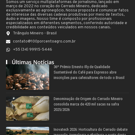
Somos um serviço multiplataformas de jornalismo, lançado em
março de 2022 no coração do Cerrado Mineiro, dedicado
exclusivamente ao agronegócio. Nossa proposta é comunicar fatos
de interesse das diversas cadeias produtivas por meio de textos,
áudio e imagens. Nosso time é composto por profissionais
especializados em diferentes segmentos, conferindo autoridade e
credibilidade aos conteúdos veiculados em nossos canais.
Triângulo Mineiro - Brasil
contato@100porcentoagro.com.br
+55 (34) 99915-5446
Últimas Notícias
36º Prêmio Ernesto Illy de Qualidade
Sustentável do Café para Espresso abre
inscrições para cafeicultores de todo o Brasil
Denominação de Origem do Cerrado Mineiro
consolida marca de 420 mil sacas na safra
2025/2026
Inovatech 2026: Horticultura do Cerrado debate
inovação, tecnologia e eficiência a partir desta