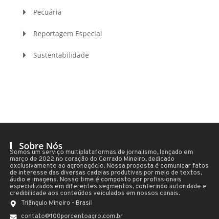
Pecuária
Reportagem Especial
Sustentabilidade
Sobre Nós
Somos um serviço multiplataformas de jornalismo, lançado em
março de 2022 no coração do Cerrado Mineiro, dedicado
exclusivamente ao agronegócio. Nossa proposta é comunicar fatos
de interesse das diversas cadeias produtivas por meio de textos,
áudio e imagens. Nosso time é composto por profissionais
especializados em diferentes segmentos, conferindo autoridade e
credibilidade aos conteúdos veiculados em nossos canais.
Triângulo Mineiro - Brasil
contato@100porcentoagro.com.br