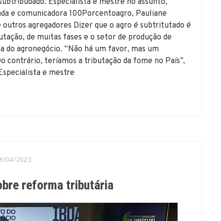
subtribudado. Especialista e mestre no assunto,
gada e comunicadora 100Porcentoagro, Pauliane
 e outros agregadores Dizer que o agro é subtritutado é
utação, de muitas fases e o setor de produção de
ia do agronegócio. “Não há um favor, mas um
Do contrário, teríamos a tributação da fome no País”,
Especialista e mestre
8/04/2023
re reforma tributária