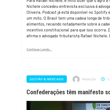
Para Rafael Nichele, é mito dizer que o agro é 
Nichele concedeu entrevista exclusiva à advo
Oliveira. Podcast já está disponível no Spotify
um mito. O Brasil tem uma cadeia longa de trib
alimentos, recaindo notadamente sobre a cade
incentivo constitucional para que isso ocorra. 
afirma o advogado tributarista Rafael Nichele. 
Continue Lendo...
Redação
GESTÃO & MERCADO
1
Confederações têm manifesto sob