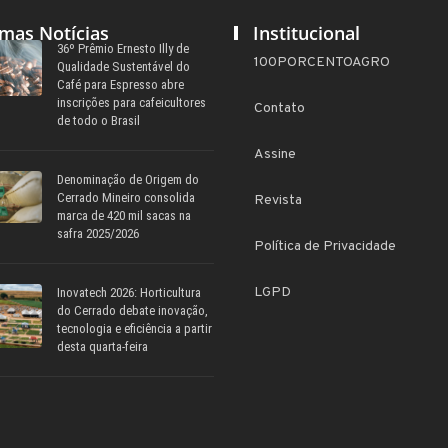
imas Notícias
Institucional
36º Prêmio Ernesto Illy de
100PORCENTOAGRO
Qualidade Sustentável do
Café para Espresso abre
inscrições para cafeicultores
Contato
de todo o Brasil
Assine
Denominação de Origem do
Cerrado Mineiro consolida
Revista
marca de 420 mil sacas na
safra 2025/2026
Política de Privacidade
LGPD
Inovatech 2026: Horticultura
do Cerrado debate inovação,
tecnologia e eficiência a partir
desta quarta-feira