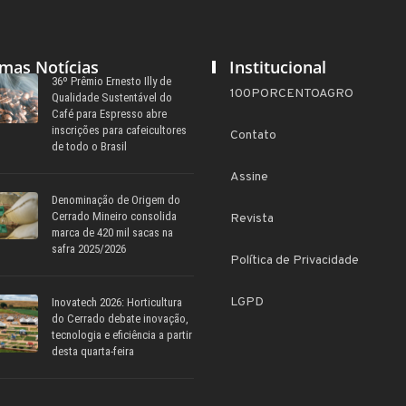
imas Notícias
Institucional
36º Prêmio Ernesto Illy de
100PORCENTOAGRO
Qualidade Sustentável do
Café para Espresso abre
inscrições para cafeicultores
Contato
de todo o Brasil
Assine
Denominação de Origem do
Cerrado Mineiro consolida
Revista
marca de 420 mil sacas na
safra 2025/2026
Política de Privacidade
LGPD
Inovatech 2026: Horticultura
do Cerrado debate inovação,
tecnologia e eficiência a partir
desta quarta-feira