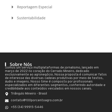
Reportagem Especial
Sustentabilidade
Sobre Nós
Somos um serviço multiplataformas de jornalismo, lançado em
março de 2022 no coração do Cerrado Mineiro, dedicado
exclusivamente ao agronegócio. Nossa proposta é comunicar fatos
de interesse das diversas cadeias produtivas por meio de textos,
áudio e imagens. Nosso time é composto por profissionais
especializados em diferentes segmentos, conferindo autoridade e
credibilidade aos conteúdos veiculados em nossos canais.
Triângulo Mineiro - Brasil
contato@100porcentoagro.com.br
+55 (34) 99915-5446