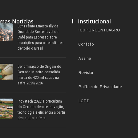
imas Notícias
Institucional
36º Prêmio Ernesto Illy de
100PORCENTOAGRO
Qualidade Sustentável do
Café para Espresso abre
inscrições para cafeicultores
Contato
de todo o Brasil
Assine
Denominação de Origem do
Cerrado Mineiro consolida
Revista
marca de 420 mil sacas na
safra 2025/2026
Política de Privacidade
LGPD
Inovatech 2026: Horticultura
do Cerrado debate inovação,
tecnologia e eficiência a partir
desta quarta-feira