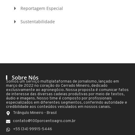
Reportagem Especial
Sustentabilidade
Sobre Nós
Somos um serviço multiplataformas de jornalismo, lançado em
março de 2022 no coração do Cerrado Mineiro, dedicado
exclusivamente ao agronegócio. Nossa proposta é comunicar fatos
de interesse das diversas cadeias produtivas por meio de textos,
áudio e imagens. Nosso time é composto por profissionais
especializados em diferentes segmentos, conferindo autoridade e
credibilidade aos conteúdos veiculados em nossos canais.
Triângulo Mineiro - Brasil
contato@100porcentoagro.com.br
+55 (34) 99915-5446