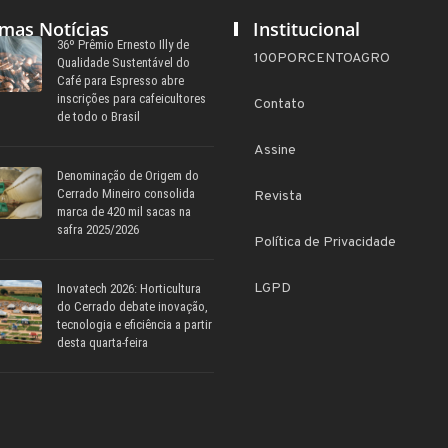
imas Notícias
Institucional
36º Prêmio Ernesto Illy de
100PORCENTOAGRO
Qualidade Sustentável do
Café para Espresso abre
inscrições para cafeicultores
Contato
de todo o Brasil
Assine
Denominação de Origem do
Cerrado Mineiro consolida
Revista
marca de 420 mil sacas na
safra 2025/2026
Política de Privacidade
LGPD
Inovatech 2026: Horticultura
do Cerrado debate inovação,
tecnologia e eficiência a partir
desta quarta-feira