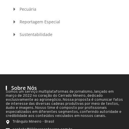
Pecuária
Reportagem Especial
Sustentabilidade
Sobre Nós
Somos um serviço multiplataformas de jornalismo, lançado em
março de 2022 no coração do Cerrado Mineiro, dedicado
exclusivamente ao agronegócio. Nossa proposta é comunicar fatos
de interesse das diversas cadeias produtivas por meio de textos,
áudio e imagens. Nosso time é composto por profissionais
especializados em diferentes segmentos, conferindo autoridade e
credibilidade aos conteúdos veiculados em nossos canais.
Triângulo Mineiro - Brasil