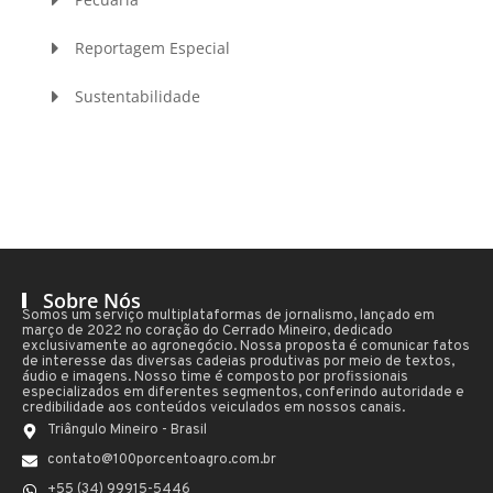
Reportagem Especial
Sustentabilidade
Sobre Nós
Somos um serviço multiplataformas de jornalismo, lançado em
março de 2022 no coração do Cerrado Mineiro, dedicado
exclusivamente ao agronegócio. Nossa proposta é comunicar fatos
de interesse das diversas cadeias produtivas por meio de textos,
áudio e imagens. Nosso time é composto por profissionais
especializados em diferentes segmentos, conferindo autoridade e
credibilidade aos conteúdos veiculados em nossos canais.
Triângulo Mineiro - Brasil
contato@100porcentoagro.com.br
+55 (34) 99915-5446