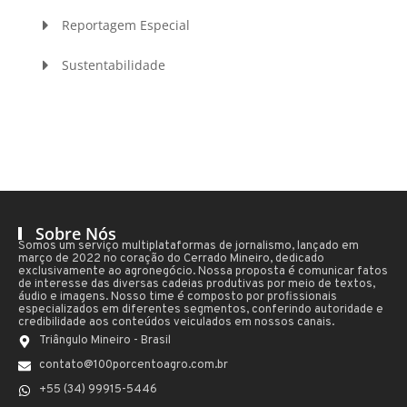
Reportagem Especial
Sustentabilidade
Sobre Nós
Somos um serviço multiplataformas de jornalismo, lançado em
março de 2022 no coração do Cerrado Mineiro, dedicado
exclusivamente ao agronegócio. Nossa proposta é comunicar fatos
de interesse das diversas cadeias produtivas por meio de textos,
áudio e imagens. Nosso time é composto por profissionais
especializados em diferentes segmentos, conferindo autoridade e
credibilidade aos conteúdos veiculados em nossos canais.
Triângulo Mineiro - Brasil
contato@100porcentoagro.com.br
+55 (34) 99915-5446