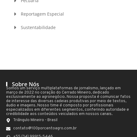
Pecuária
Reportagem Especial
Sustentabilidade
Sobre Nós
Somos um serviço multiplataformas de jornalismo, lançado em
março de 2022 no coração do Cerrado Mineiro, dedicado
exclusivamente ao agronegócio. Nossa proposta é comunicar fatos
de interesse das diversas cadeias produtivas por meio de textos,
áudio e imagens. Nosso time é composto por profissionais
especializados em diferentes segmentos, conferindo autoridade e
credibilidade aos conteúdos veiculados em nossos canais.
Triângulo Mineiro - Brasil
contato@100porcentoagro.com.br
+55 (34) 99915-5446