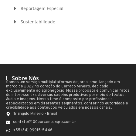
Reportagem Especial
Sustentabilidade
Sobre Nós
Somos um serviço multiplataformas de jornalismo, lançado em
março de 2022 no coração do Cerrado Mineiro, dedicado
exclusivamente ao agronegócio. Nossa proposta é comunicar fatos
de interesse das diversas cadeias produtivas por meio de textos,
áudio e imagens. Nosso time é composto por profissionais
especializados em diferentes segmentos, conferindo autoridade e
credibilidade aos conteúdos veiculados em nossos canais.
Triângulo Mineiro - Brasil
contato@100porcentoagro.com.br
+55 (34) 99915-5446