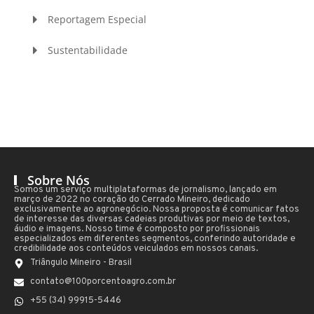
Reportagem Especial
Sustentabilidade
Sobre Nós
Somos um serviço multiplataformas de jornalismo, lançado em
março de 2022 no coração do Cerrado Mineiro, dedicado
exclusivamente ao agronegócio. Nossa proposta é comunicar fatos
de interesse das diversas cadeias produtivas por meio de textos,
áudio e imagens. Nosso time é composto por profissionais
especializados em diferentes segmentos, conferindo autoridade e
credibilidade aos conteúdos veiculados em nossos canais.
Triângulo Mineiro - Brasil
contato@100porcentoagro.com.br
+55 (34) 99915-5446