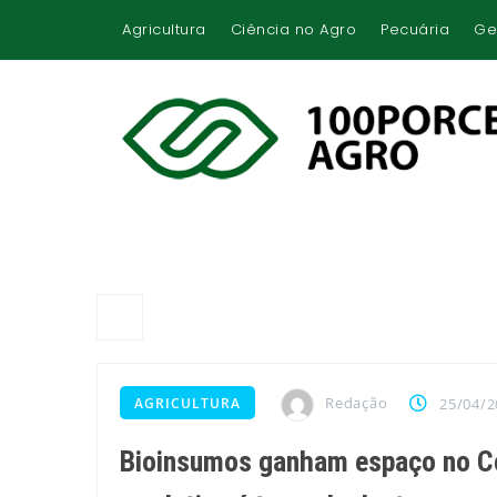
Agricultura
Ciência no Agro
Pecuária
Ge
Redação
AGRICULTURA
25/04/2
Bioinsumos ganham espaço no Cer