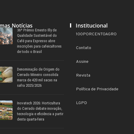
imas Notícias
Institucional
36º Prêmio Ernesto Illy de
100PORCENTOAGRO
Qualidade Sustentável do
Café para Espresso abre
inscrições para cafeicultores
Contato
de todo o Brasil
Assine
Denominação de Origem do
Cerrado Mineiro consolida
Revista
marca de 420 mil sacas na
safra 2025/2026
Política de Privacidade
LGPD
Inovatech 2026: Horticultura
do Cerrado debate inovação,
tecnologia e eficiência a partir
desta quarta-feira