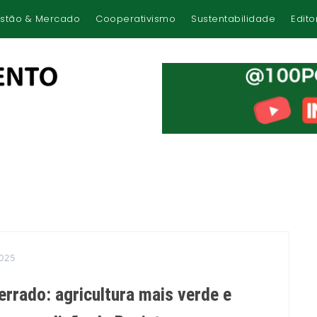
stão & Mercado
Cooperativismo
Sustentabilidade
Edito
025
rado: agricultura mais verde e