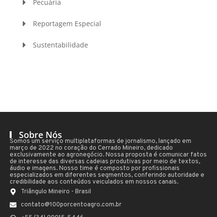
Pecuária
Reportagem Especial
Sustentabilidade
Sobre Nós
Somos um serviço multiplataformas de jornalismo, lançado em
março de 2022 no coração do Cerrado Mineiro, dedicado
exclusivamente ao agronegócio. Nossa proposta é comunicar fatos
de interesse das diversas cadeias produtivas por meio de textos,
áudio e imagens. Nosso time é composto por profissionais
especializados em diferentes segmentos, conferindo autoridade e
credibilidade aos conteúdos veiculados em nossos canais.
Triângulo Mineiro - Brasil
contato@100porcentoagro.com.br