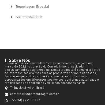
Reportagem Especial
Sustentabilidade
Sobre Nós
Somos um serviço multiplataformas de jornalismo, lançado em
março de 2022 no coração do Cerrado Mineiro, dedicado
exclusivamente ao agronegócio. Nossa proposta é comunicar fatos
de interesse das diversas cadeias produtivas por meio de textos,
áudio e imagens. Nosso time é composto por profissionais
especializados em diferentes segmentos, conferindo autoridade e
credibilidade aos conteúdos veiculados em nossos canais.
Triângulo Mineiro - Brasil
contato@100porcentoagro.com.br
+55 (34) 99915-5446