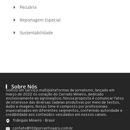
Pecuária
Reportagem Especial
Sustentabilidade
Sobre Nós
Somos um serviço multiplataformas de jornalismo, lançado em
março de 2022 no coração do Cerrado Mineiro, dedicado
exclusivamente ao agronegócio. Nossa proposta é comunicar fatos
de interesse das diversas cadeias produtivas por meio de textos,
áudio e imagens. Nosso time é composto por profissionais
especializados em diferentes segmentos, conferindo autoridade e
credibilidade aos conteúdos veiculados em nossos canais.
Triângulo Mineiro - Brasil
contato@100porcentoagro.com.br