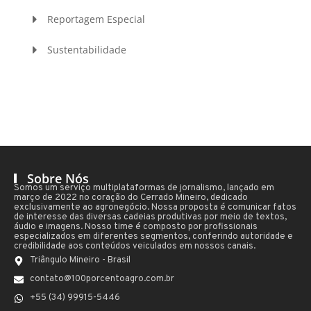
Reportagem Especial
Sustentabilidade
Sobre Nós
Somos um serviço multiplataformas de jornalismo, lançado em
março de 2022 no coração do Cerrado Mineiro, dedicado
exclusivamente ao agronegócio. Nossa proposta é comunicar fatos
de interesse das diversas cadeias produtivas por meio de textos,
áudio e imagens. Nosso time é composto por profissionais
especializados em diferentes segmentos, conferindo autoridade e
credibilidade aos conteúdos veiculados em nossos canais.
Triângulo Mineiro - Brasil
contato@100porcentoagro.com.br
+55 (34) 99915-5446