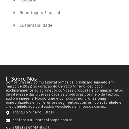
Reportagem Especial
Sustentabilidade
Sobre Nós
Somos um serviço multiplataformas de jornalismo, lançado em
março de 2022 no coração do Cerrado Mineiro, dedicado
exclusivamente ao agronegócio. Nossa proposta é comunicar fatos
de interesse das diversas cadeias produtivas por meio de textos,
áudio e imagens. Nosso time é composto por profissionais
especializados em diferentes segmentos, conferindo autoridade e
credibilidade aos conteúdos veiculados em nossos canais.
Triângulo Mineiro - Brasil
contato@100porcentoagro.com.br
+55 (34) 99915-5446