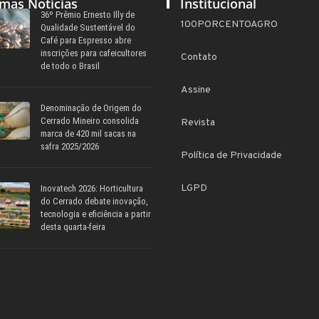
imas Notícias
Institucional
36º Prêmio Ernesto Illy de
100PORCENTOAGRO
Qualidade Sustentável do
Café para Espresso abre
inscrições para cafeicultores
Contato
de todo o Brasil
Assine
Denominação de Origem do
Cerrado Mineiro consolida
Revista
marca de 420 mil sacas na
safra 2025/2026
Política de Privacidade
LGPD
Inovatech 2026: Horticultura
do Cerrado debate inovação,
tecnologia e eficiência a partir
desta quarta-feira