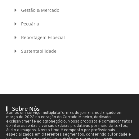
Gestão & Mercado
Pecuária
Reportagem Especial
Sustentabilidade
Sobre Nós
Somos um serviço multiplataformas de jornalismo, lançado em
março de 2022 no coração do Cerrado Mineiro, dedicado
exclusivamente ao agronegócio. Nossa proposta é comunicar fatos
de interesse das diversas cadeias produtivas por meio de textos,
áudio e imagens. Nosso time é composto por profissionais
especializados em diferentes segmentos, conferindo autoridade e