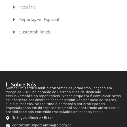
Pecuária
Reportagem Especial
Sustentabilidade
Sobre Nós
Somos um serviço multiplataformas de jornalismo, lançado em
março de 2022 no coração do Cerrado Mineiro, dedicado
exclusivamente ao agronegócio. Nossa proposta é comunicar fatos
de interesse das diversas cadeias produtivas por meio de textos,
áudio e imagens. Nosso time é composto por profissionais
especializados em diferentes segmentos, conferindo autoridade e
credibilidade aos conteúdos veiculados em nossos canais.
Triângulo Mineiro - Brasil
contato@100porcentoagro.com.br