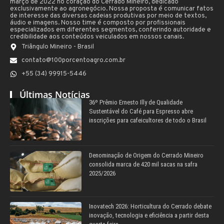
março de 2022 no coração do Cerrado Mineiro, dedicado
exclusivamente ao agronegócio. Nossa proposta é comunicar fatos
de interesse das diversas cadeias produtivas por meio de textos,
áudio e imagens. Nosso time é composto por profissionais
especializados em diferentes segmentos, conferindo autoridade e
credibilidade aos conteúdos veiculados em nossos canais.
Triângulo Mineiro - Brasil
contato@100porcentoagro.com.br
+55 (34) 99915-5446
Últimas Notícias
36º Prêmio Ernesto Illy de Qualidade
Sustentável do Café para Espresso abre
inscrições para cafeicultores de todo o Brasil
Denominação de Origem do Cerrado Mineiro
consolida marca de 420 mil sacas na safra
2025/2026
Inovatech 2026: Horticultura do Cerrado debate
inovação, tecnologia e eficiência a partir desta