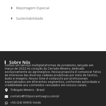
Reportagem Especial
Sustentabilidade
Sobre Nós
Somos um serviço multiplataformas de jornalismo, lançado em
março de 2022 no coração do Cerrado Mineiro, dedicado
exclusivamente ao agronegócio. Nossa proposta é comunicar fatos
de interesse das diversas cadeias produtivas por meio de textos,
áudio e imagens. Nosso time é composto por profissionais
especializados em diferentes segmentos, conferindo autoridade e
credibilidade aos conteúdos veiculados em nossos canais.
Triângulo Mineiro - Brasil
contato@100porcentoagro.com.br
+55 (34) 99915-5446