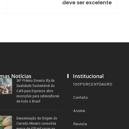
deve ser excelente
imas Notícias
Institucional
36º Prêmio Ernesto Illy de
100PORCENTOAGRO
Qualidade Sustentável do
Café para Espresso abre
inscrições para cafeicultores
Contato
de todo o Brasil
Assine
Denominação de Origem do
Cerrado Mineiro consolida
Revista
marca de 420 mil sacas na