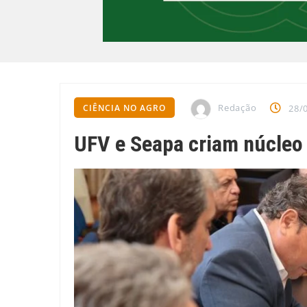
Redação
CIÊNCIA NO AGRO
28/
UFV e Seapa criam núcleo 