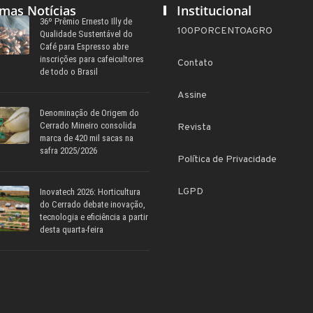
imas Notícias
Institucional
36º Prêmio Ernesto Illy de
100PORCENTOAGRO
Qualidade Sustentável do
Café para Espresso abre
inscrições para cafeicultores
Contato
de todo o Brasil
Assine
Denominação de Origem do
Cerrado Mineiro consolida
Revista
marca de 420 mil sacas na
safra 2025/2026
Política de Privacidade
LGPD
Inovatech 2026: Horticultura
do Cerrado debate inovação,
tecnologia e eficiência a partir
desta quarta-feira