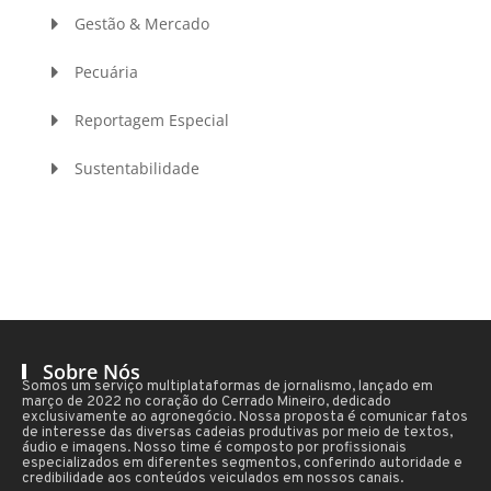
Gestão & Mercado
Pecuária
Reportagem Especial
Sustentabilidade
Sobre Nós
Somos um serviço multiplataformas de jornalismo, lançado em
março de 2022 no coração do Cerrado Mineiro, dedicado
exclusivamente ao agronegócio. Nossa proposta é comunicar fatos
de interesse das diversas cadeias produtivas por meio de textos,
áudio e imagens. Nosso time é composto por profissionais
especializados em diferentes segmentos, conferindo autoridade e
credibilidade aos conteúdos veiculados em nossos canais.